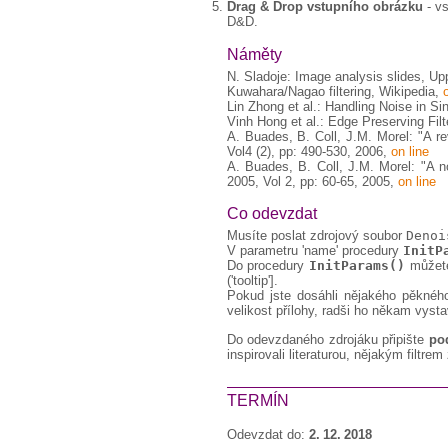
Drag & Drop vstupního obrázku
- vs
D&D.
Náměty
N. Sladoje: Image analysis slides, Up
Kuwahara/Nagao filtering, Wikipedia,
Lin Zhong et al.: Handling Noise in Si
Vinh Hong et al.: Edge Preserving Fi
A. Buades, B. Coll, J.M. Morel: "A r
Vol4 (2), pp: 490-530, 2006,
on line
A. Buades, B. Coll, J.M. Morel: "A n
2005, Vol 2, pp: 60-65, 2005,
on line
Co odevzdat
Musíte poslat zdrojový soubor
Denoi
V parametru 'name' procedury
InitP
Do procedury
InitParams()
můžete
('tooltip'].
Pokud jste dosáhli nějakého pěknéh
velikost přílohy, radši ho někam vyst
Do odevzdaného zdrojáku připište
po
inspirovali literaturou, nějakým filt
TERMÍN
Odevzdat do:
2. 12. 2018