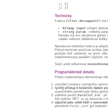
  // {{

Technicky
Funkce
Filter.Recompute()
má t
Bitmap input
vstupní obráze
string param
- volitelný par
formátu má smí obsahovat (pilotní i
zadání velikosti obdélníkové buňky
Návratovou hodnotou funkce je přepo
Pokud nechcete používat rychlou (ale
použijte kód založený na první vě
implementovaný paralelní výpočet, ned
Stačí umět odšumovat
monochromati
Programátorské detaily
Pilotní implementace demonstruje něk
vytvoření instance výstupního rastro
rychlý přístup k binárním datům pi
uzamčeného paměťovém bloku (pomalá a
volitelné použití
Parallel.For
- při
řídí runtime .NET, vy se nemusíte o ni
výpočet jako celek běží v samostat
proměnné
Form1.cont
(při hodnotě