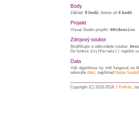
Body
Základ:
8 bodů
, bonus až
6 bodů
.
Projekt
Visual Studio projekt:
005denoise
.
Zdrojový soubor
Modifikujte a odevzdejte soubor:
Den
Do funkce
InitParams()
napište s
Data
Váš algoritmus by měl fungovat na li
adresáře
data
, například
Nadar-Sarah
Copyright (C) 2010-2018
J.Pelikán
, l