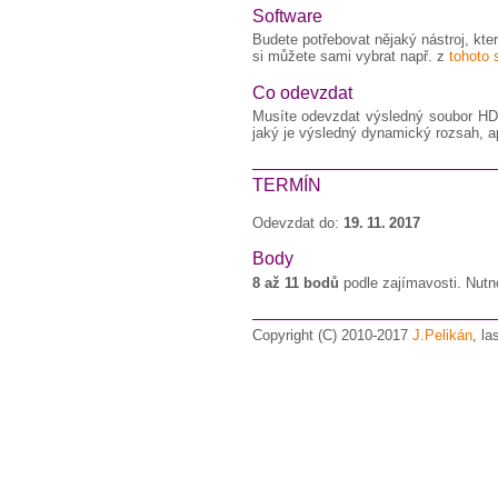
Software
Budete potřebovat nějaký nástroj, k
si můžete sami vybrat např. z
tohoto
Co odevzdat
Musíte odevzdat výsledný soubor HDR 
jaký je výsledný dynamický rozsah, ap
TERMÍN
Odevzdat do:
19. 11. 2017
Body
8 až 11 bodů
podle zajímavosti. Nut
Copyright (C) 2010-2017
J.Pelikán
, l