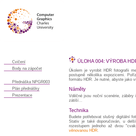
ÚLOHA 004: VÝROBA H
Cvičení
Body na zápočet
Úkolem je vyrobit HDR fotografii m
postupně několika expozicemi. Poř
formátu HDR. Je nutné, abyste jako vst
Přednáška NPGR003
Plán přednášky
Náměty
Prezentace
Vděčné jsou noční scenérie, záběry 
zátiší...
Technika
Budete potřebovat slušný digitální fo
Stativ je také doporučován, u delš
rozestupem jednoho až dvou "cvak
věnovanou HDR
.